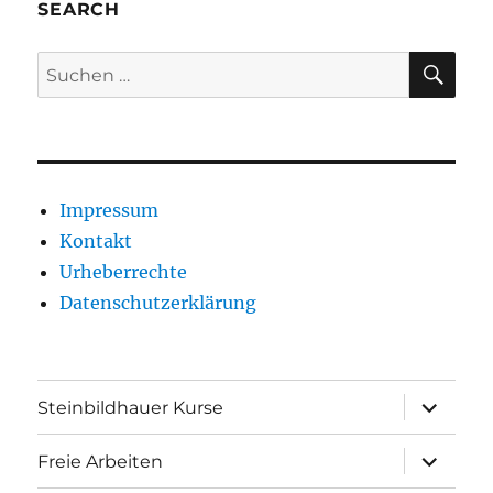
SEARCH
SU
Suche
nach:
Impressum
Kontakt
Urheberrechte
Datenschutzerklärung
Unterme
Steinbildhauer Kurse
anzeigen
Unterme
Freie Arbeiten
anzeigen