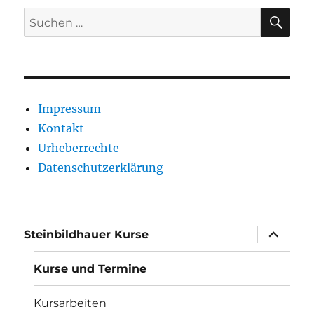
SU
Suche
nach:
Impressum
Kontakt
Urheberrechte
Datenschutzerklärung
Unterme
Steinbildhauer Kurse
anzeigen
Kurse und Termine
Kursarbeiten