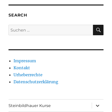
SEARCH
SU
Suche
nach:
Impressum
Kontakt
Urheberrechte
Datenschutzerklärung
Unterme
Steinbildhauer Kurse
anzeigen