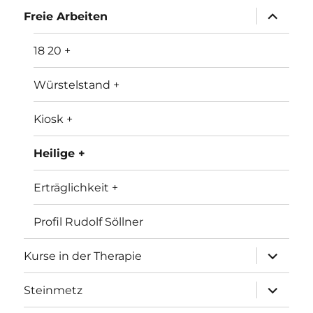
Unterme
Freie Arbeiten
anzeigen
18 20 +
Würstelstand +
Kiosk +
Heilige +
Erträglichkeit +
Profil Rudolf Söllner
Unterme
Kurse in der Therapie
anzeigen
Unterme
Steinmetz
anzeigen