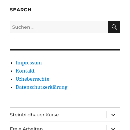
SEARCH
SU
Suche
nach:
Impressum
Kontakt
Urheberrechte
Datenschutzerklärung
Unterme
Steinbildhauer Kurse
anzeigen
Unterme
Freie Arbeiten