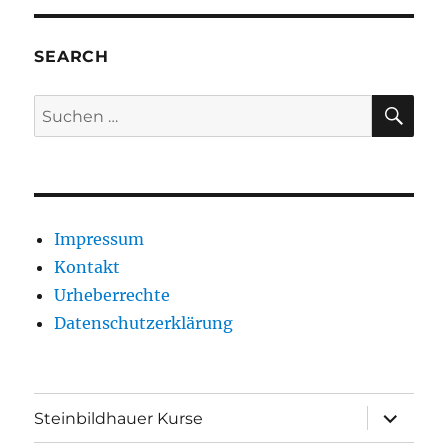
SEARCH
SU
Suche
nach:
Impressum
Kontakt
Urheberrechte
Datenschutzerklärung
Unterme
Steinbildhauer Kurse
anzeigen